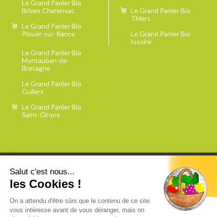
Le Grand Panier Bio
Brives Charensac
Le Grand Panier Bio
Thiers
Le Grand Panier Bio
Plouër-sur-Rance
Le Grand Panier Bio
Issoire
Le Grand Panier Bio
Montauban-de-
Bretagne
Le Grand Panier Bio
Guilers
Le Grand Panier Bio
Saint-Girons
Salut c'est nous...
les Cookies !
Contact
Offres d'emploi
On a attendu d'être sûrs que le contenu de ce site
Plan du site
Mentions légales
vous intéresse avant de vous déranger, mais on