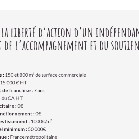
e la liberté d’action d’un indépenda
t de l’accompagnement et du soutie
 :
150 et 800 m² de surface commerciale
15 000 € HT
 de franchise :
7 ans
% du CA HT
itaire :
0€
nctionnement :
0€
estissement :
1000€/m²
l minimum :
50 000€
ue :
France métropolitaine