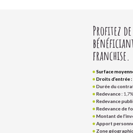
Profitez d
bénéfician
franchise.
Surface moyenne
Droits d’entrée :
Durée du contrat
Redevance
: 1,7
Redevance public
Redevance de fo
Montant de l’inv
Apport personne
Zone géographiq