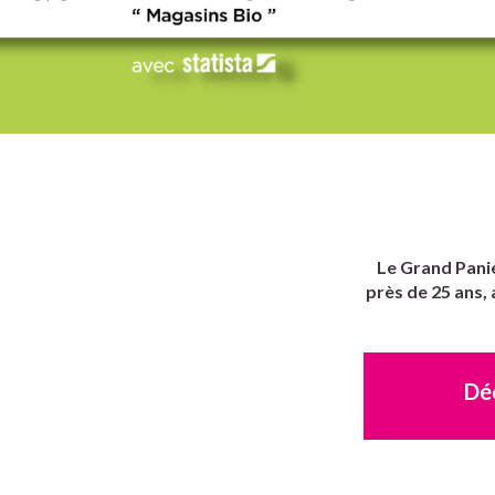
L
e Grand Panie
près de 25 ans,
Déc