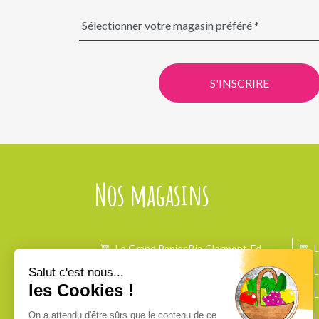
S'INSCRIRE
Nos magasins
Le Grand Panier Bio Clermont-Fd
L
Le Brézet
L
Salut c'est nous...
Le Panier Bio Clermont-Fd Les
les Cookies !
Salins
L
On a attendu d'être sûrs que le contenu de ce
Le Panier Bio Mozac
L