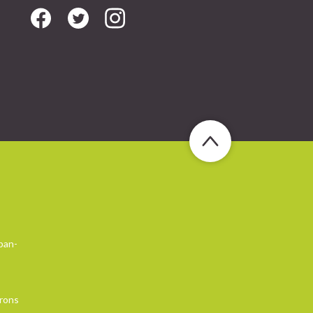
ban-
irons