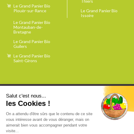
Thiers
Le Grand Panier Bio
Plouër-sur-Rance
Le Grand Panier Bio
Issoire
Le Grand Panier Bio
Montauban-de-
Bretagne
Le Grand Panier Bio
Guilers
Le Grand Panier Bio
Saint-Girons
Salut c'est nous...
les Cookies !
Contact
Offres d'emploi
On a attendu d'être sûrs que le contenu de ce site
Plan du site
Mentions légales
vous intéresse avant de vous déranger, mais on
aimerait bien vous accompagner pendant votre
Conditions générales de
visite...
Politique de confidentialité
vente