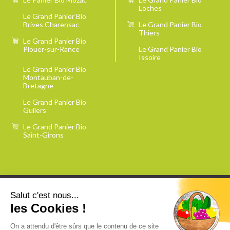
Loches
Le Grand Panier Bio
Brives Charensac
Le Grand Panier Bio
Thiers
Le Grand Panier Bio
Plouër-sur-Rance
Le Grand Panier Bio
Issoire
Le Grand Panier Bio
Montauban-de-
Bretagne
Le Grand Panier Bio
Guilers
Le Grand Panier Bio
Saint-Girons
Salut c'est nous...
les Cookies !
Contact
Offres d'emploi
On a attendu d'être sûrs que le contenu de ce site